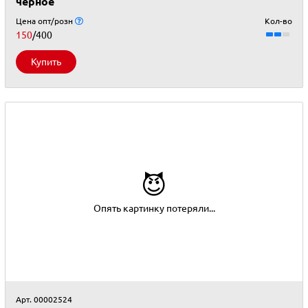
черное
Цена опт/розн
Кол-во
150
/400
Купить
😈
Опять картинку потеряли...
Арт. 00002524