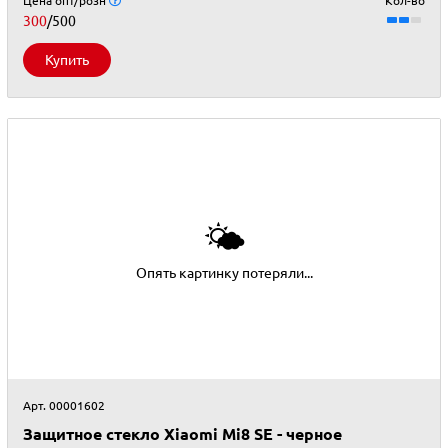
Цена опт/розн
Кол-во
300
/500
Купить
🌤
Опять картинку потеряли...
Арт. 00001602
Защитное стекло Xiaomi Mi8 SE - черное