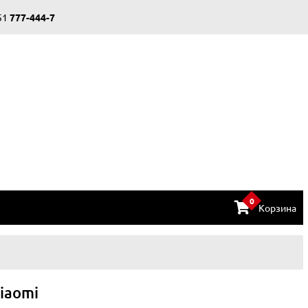
51
777-444-7
0
Корзина
iaomi