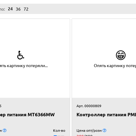
24
по:
36
72
♿
😁
ять картинку потеряли...
Опять картинку потер
5
Арт. 00000809
ер питания MT6366MW
Контроллер питания PMI
зн
Кол-во
Цена опт/розн