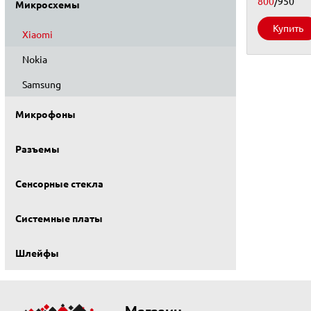
800
/950
Микросхемы
Купить
Xiaomi
Nokia
Samsung
Микрофоны
Разъемы
Сенсорные стекла
Системные платы
Шлейфы