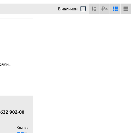
В наличии
яли...
632 902-00
Кол-во