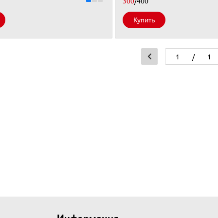
300
/400
Купить
/
1