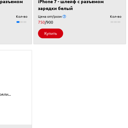
с разъемом
iPhone 7 - шлейф с разъемом
зарядки белый
Кол-во
Цена опт/розн
Кол-во
750
/900
Купить
яли...