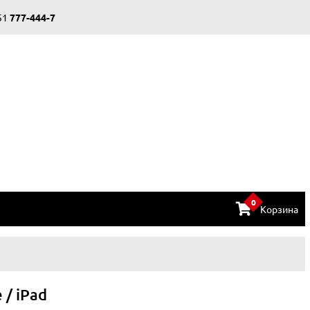
51
777-444-7
0
Корзина
/ iPad