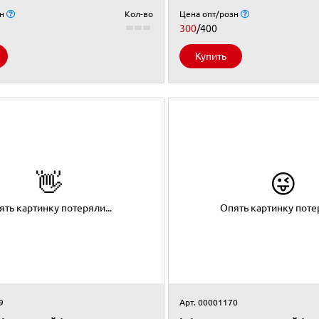
зн
Кол-во
Цена опт/розн
300
/400
Купить
👋
😜
ять картинку потеряли...
Опять картинку потер
9
Арт. 00001170