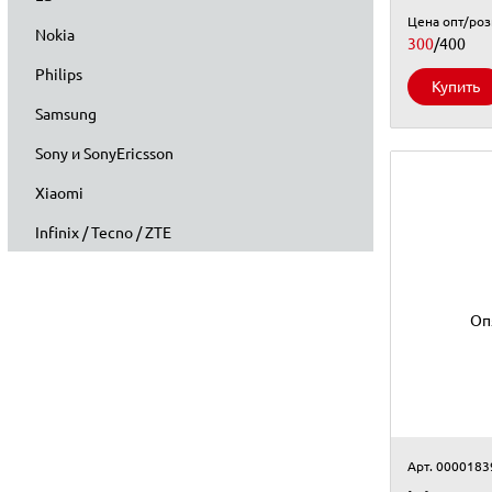
Цена опт/ро
Nokia
300
/400
Philips
Купить
Samsung
Sony и SonyEricsson
Xiaomi
Infinix / Tecno / ZTE
Оп
Арт. 0000183