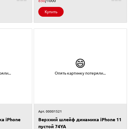
850
/1000
Купить
😄
яли...
Опять картинку потеряли...
Арт. 00001521
а iPhone
Верхний шлейф динамика iPhone 11
пустой 74YA