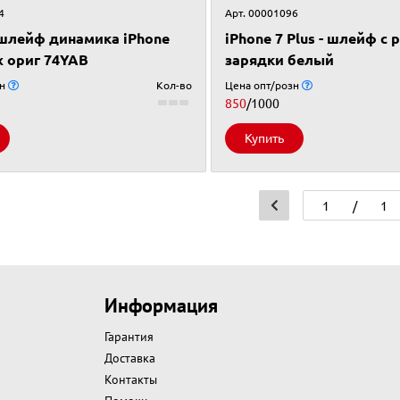
4
Арт. 00001096
шлейф динамика iPhone
iPhone 7 Plus - шлейф с
x ориг 74YAB
зарядки белый
зн
Кол-во
Цена опт/розн
850
/1000
Купить
/
1
Информация
Гарантия
Доставка
Контакты