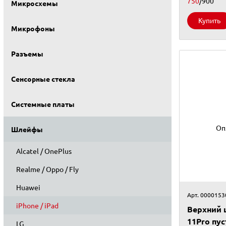
750
/900
Микросхемы
Купить
Микрофоны
Разъемы
Сенсорные стекла
Системные платы
Оп
Шлейфы
Alcatel / OnePlus
Realme / Oppo / Fly
Huawei
Арт. 0000153
iPhone / iPad
Верхний 
11Pro пу
LG