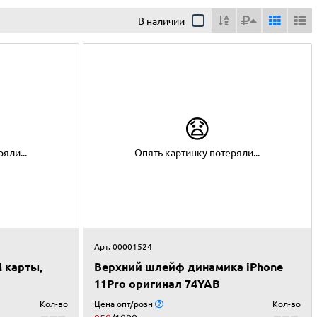
В наличии
😧
яли...
Опять картинку потеряли...
Арт. 00001524
M карты,
Верхний шлейф динамика iPhone
11Pro оригинал 74YAB
Кол-во
Цена опт/розн
Кол-во