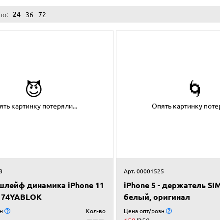
24
по:
36
72
😈
🌀
ять картинку потеряли...
Опять картинку потер
8
Арт. 00001525
шлейф динамика iPhone 11
iPhone 5 - держатель SI
 74YABLOK
белый, оригинал
зн
Кол-во
Цена опт/розн