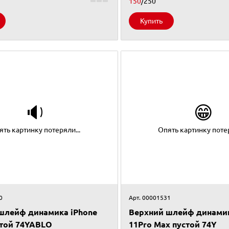
150
/250
Купить
🔉
😁
ять картинку потеряли...
Опять картинку потер
0
Арт. 00001531
шлейф динамика iPhone
Верхний шлейф динамик
стой 74YABLO
11Pro Max пустой 74Y