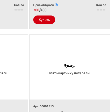
Кол-во
Цена опт/розн
Кол-во
300
/400
Купить
🏎
яли...
Опять картинку потеряли...
Арт. 00001515