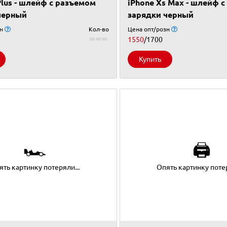
Plus - шлейф с разъемом
iPhone Xs Max - шлейф 
черный
зарядки черный
зн
Кол-во
Цена опт/розн
1550
/1700
Купить
🏎
🖨
ять картинку потеряли...
Опять картинку потер