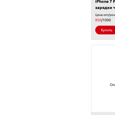
iPhone 7 
зарядки 
Цена опт/ро
850
/1000
Купить
Оп