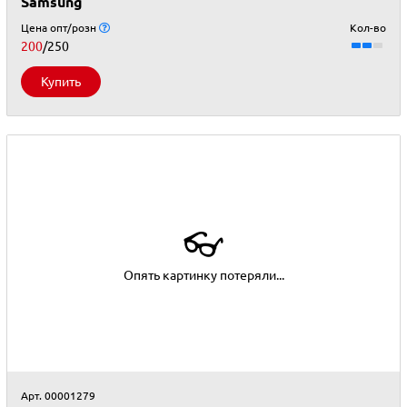
Samsung
Цена опт/розн
Кол-во
200
/250
Купить
👓
Опять картинку потеряли...
Арт. 00001279