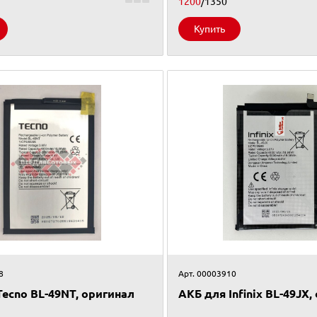
1200
/1350
Купить
8
Арт. 00003910
Tecno BL-49NT, оригинал
АКБ для Infinix BL-49JX,