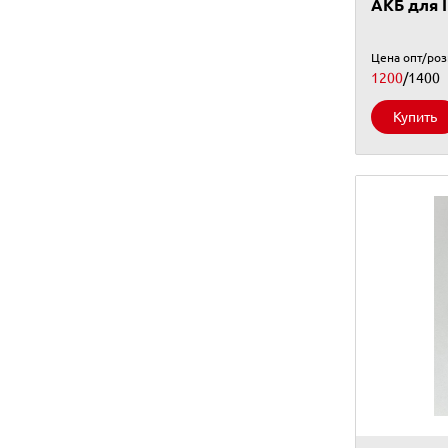
АКБ для I
Цена опт/ро
1200
/1400
Купить