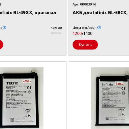
2
Арт. 00003916
nfinix BL-49XX, оригинал
АКБ для Infinix BL-58CX
зн
Кол-во
Цена опт/розн
1200
/1400
Купить