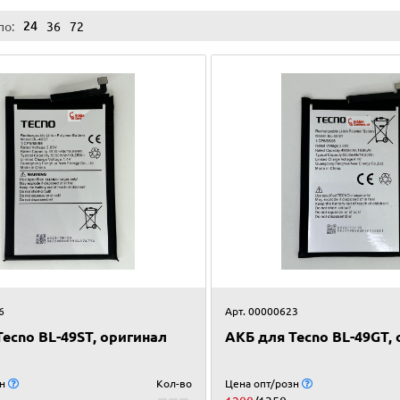
24
по:
36
72
6
Арт. 00000623
ecno BL-49ST, оригинал
АКБ для Tecno BL-49GT,
зн
Кол-во
Цена опт/розн