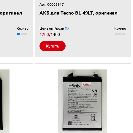
Арт. 00003917
, оригинал
АКБ для Tecno BL-49LT, оригинал
Кол-во
Цена опт/розн
Кол-во
1200
/1400
Купить