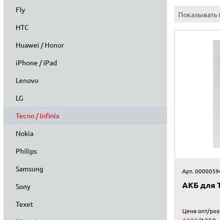
Fly
Показывать 
HTC
Huawei / Honor
iPhone / iPad
Lenovo
LG
Tecno / Infinix
Nokia
Philips
Samsung
Арт. 0000059
АКБ для T
Sony
Texet
Цена опт/ро