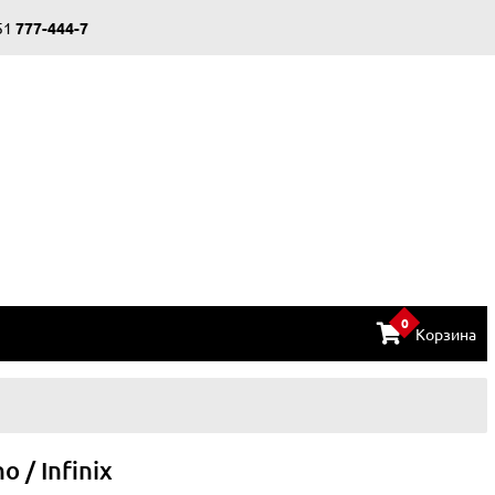
51
777-444-7
0
Корзина
 / Infinix