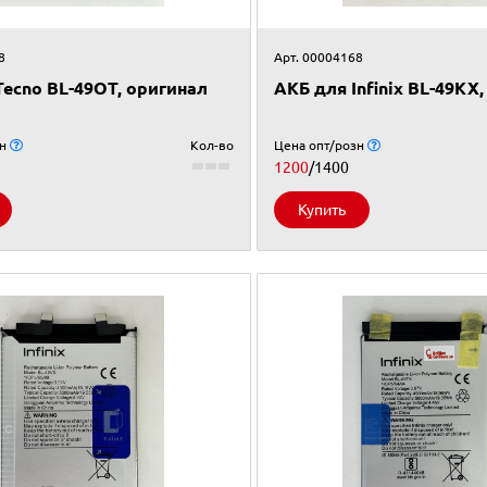
8
Арт. 00004168
Tecno BL-49OT, оригинал
АКБ для Infinix BL-49KX
зн
Кол-во
Цена опт/розн
1200
/1400
Купить