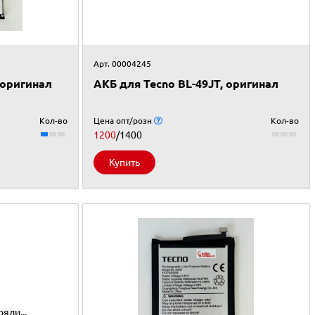
Арт. 00004245
, оригинал
АКБ для Tecno BL-49JT, оригинал
Кол-во
Цена опт/розн
Кол-во
1200
/1400
Купить
яли...