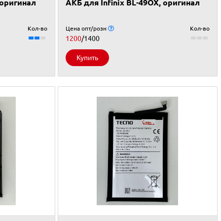
 оригинал
АКБ для Infinix BL-49OX, оригинал
Кол-во
Цена опт/розн
Кол-во
1200
/1400
Купить