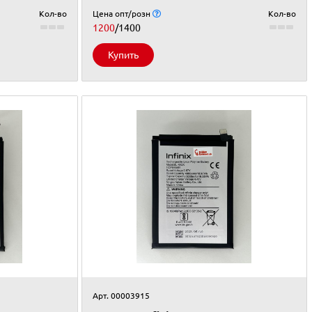
Кол-во
Цена опт/розн
Кол-во
1200
/1400
Купить
Арт. 00003915