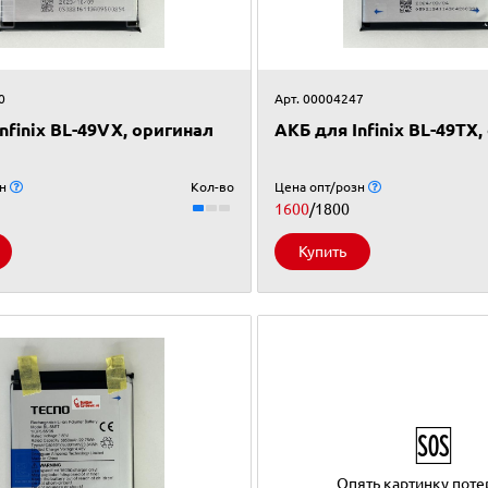
0
Арт. 00004247
nfinix BL-49VX, оригинал
АКБ для Infinix BL-49TX
зн
Кол-во
Цена опт/розн
1600
/1800
Купить
🆘
Опять картинку потер