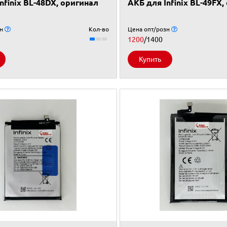
nfinix BL-48DX, оригинал
АКБ для Infinix BL-49FX,
зн
Кол-во
Цена опт/розн
1200
/1400
Купить