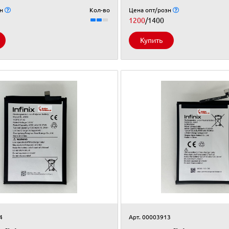
зн
Кол-во
Цена опт/розн
1200
/1400
Купить
4
Арт. 00003913