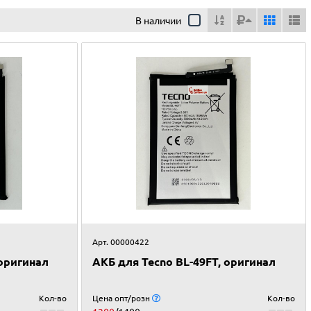
В наличии
Арт. 00000422
 оригинал
АКБ для Tecno BL-49FT, оригинал
Кол-во
Цена опт/розн
Кол-во