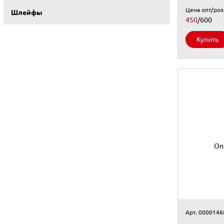
Цена опт/ро
Шлейфы
450
/600
Купить
Оп
Арт. 0000146