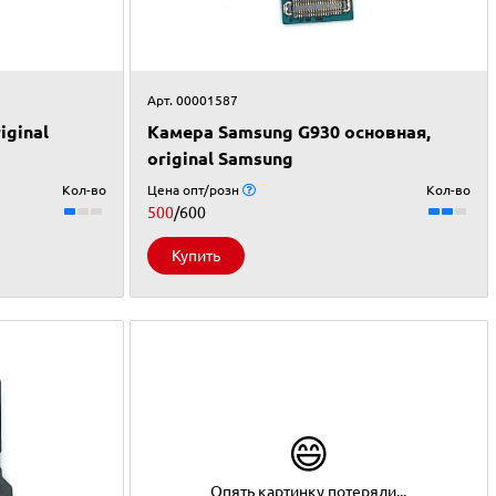
Арт. 00001587
iginal
Камера Samsung G930 основная,
original Samsung
Кол-во
Цена опт/розн
Кол-во
500
/600
Купить
😄
Опять картинку потеряли...