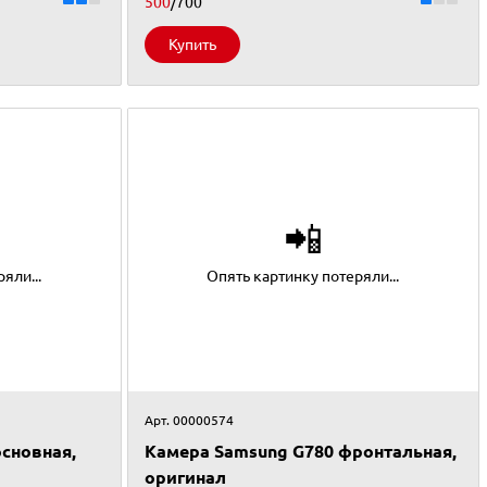
500
/700
Купить
📲
яли...
Опять картинку потеряли...
Арт. 00000574
сновная,
Камера Samsung G780 фронтальная,
оригинал