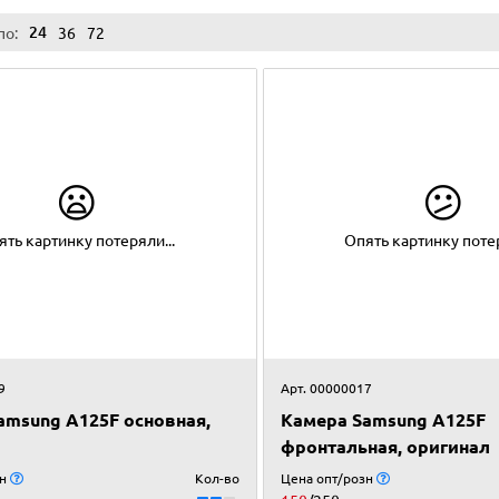
24
по:
36
72
😦
😕
ять картинку потеряли...
Опять картинку потер
9
Арт. 00000017
amsung A125F основная,
Камера Samsung A125F
фронтальная, оригинал
зн
Кол-во
Цена опт/розн