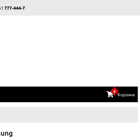
51
777-444-7
0
Корзина
sung