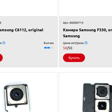
8
Арт. 00000715
msung C6112, original
Камера Samsung F330, or
Samsung
зн
Кол-во
Цена опт/розн
50
/50
Купить