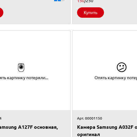
150
/250
Купить
🖲
😕
ять картинку потеряли...
Опять картинку потер
4
Арт. 00001150
amsung A127F основная,
Камера Samsung A032F о
оригинал