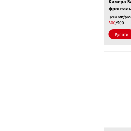
Камера S
фронталь
Цена опт/ро
300
/500
Купить