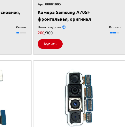
Арт. 00001005
сновная,
Камера Samsung A705F
фронтальная, оригинал
Кол-во
Цена опт/розн
Кол-во
200
/300
Купить