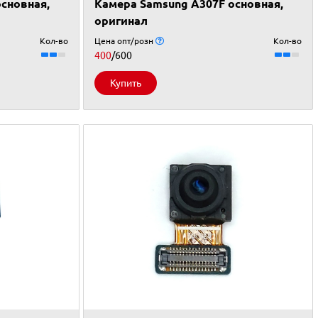
сновная,
Камера Samsung A307F основная,
оригинал
Кол-во
Цена опт/розн
Кол-во
400
/600
Купить