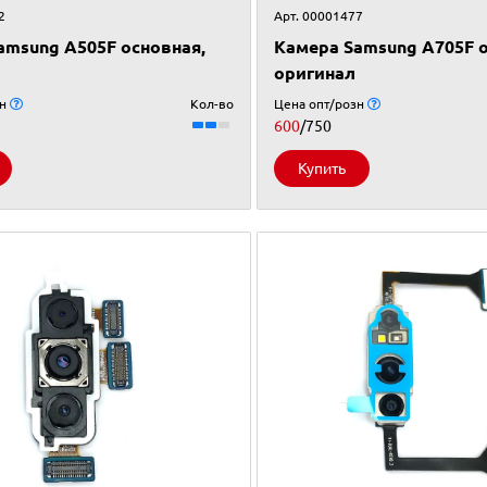
2
Арт. 00001477
amsung A505F основная,
Камера Samsung A705F о
оригинал
зн
Кол-во
Цена опт/розн
600
/750
Купить