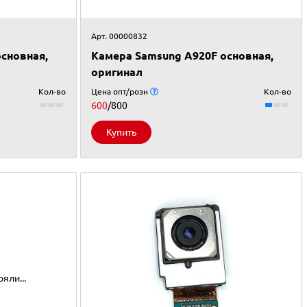
Арт. 00000832
сновная,
Камера Samsung A920F основная,
оригинал
Кол-во
Цена опт/розн
Кол-во
600
/800
Купить
яли...