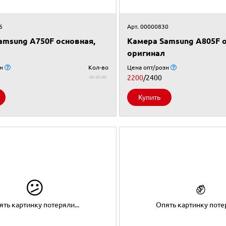
6
Арт. 00000830
amsung A750F основная,
Камера Samsung A805F о
оригинал
зн
Кол-во
Цена опт/розн
2200
/2400
Купить
😕
✊
ять картинку потеряли...
Опять картинку потер