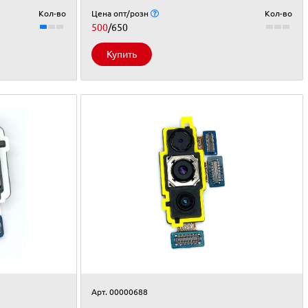
Кол-во
Цена опт/розн
Кол-во
500
/650
Купить
Арт. 00000688