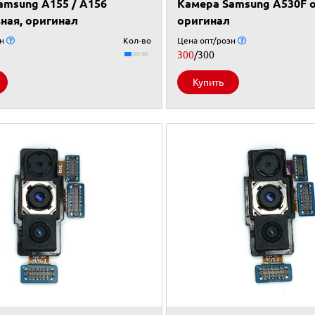
amsung A155 / A156
Камера Samsung A530F о
ная, оригинал
оригинал
зн
Кол-во
Цена опт/розн
300
/300
Купить