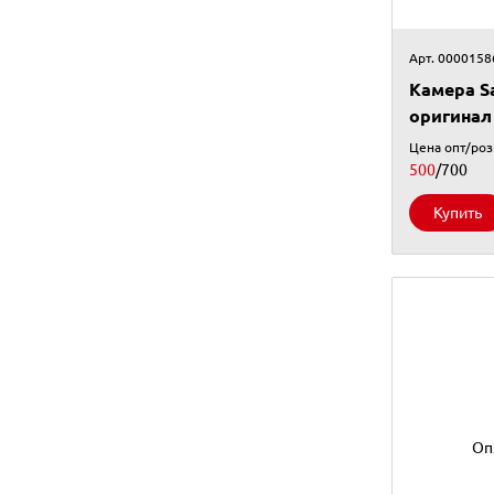
Арт. 0000158
Камера S
оригинал
Цена опт/ро
500
/700
Купить
Оп