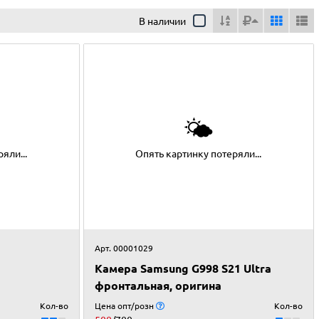
В наличии
🌤
яли...
Опять картинку потеряли...
Арт. 00001029
Камера Samsung G998 S21 Ultra
фронтальная, оригина
Кол-во
Цена опт/розн
Кол-во