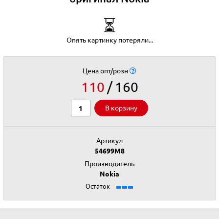
⏳
Опять картинку потеряли...
Цена опт/розн
110
160
В корзину
Артикул
54699M8
Производитель
Nokia
Остаток